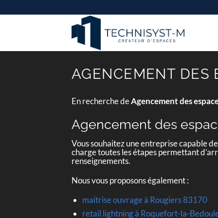
Passer
au
contenu
AGENCEMENT DES E
En recherche de
Agencement des espace
Agencement des espace
Vous souhaitez une entreprise capable d
charge toutes les étapes permettant d’arri
renseignements.
Nous vous proposons également :
maitrise ouvrage à Rougiers 83170
retail lightning à Roquefort-la-Bedou