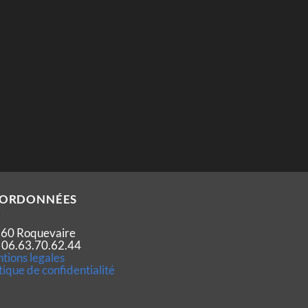
ORDONNÉES
60 Roquevaire
 : 06.63.70.62.44
tions legales
tique de confidentialité