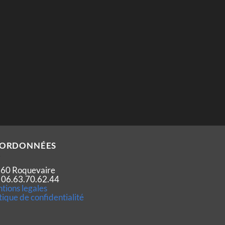
ORDONNÉES
60 Roquevaire
 : 06.63.70.62.44
tions legales
tique de confidentialité