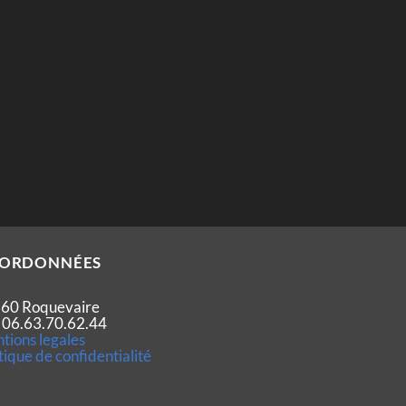
ORDONNÉES
60 Roquevaire
 : 06.63.70.62.44
tions legales
tique de confidentialité