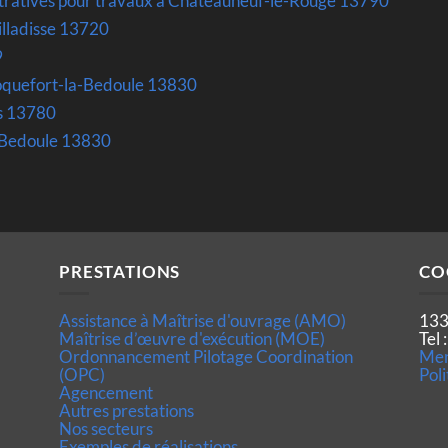
stratives pour travaux à Chateauneuf-le-Rouge 13790
uilladisse 13720
9
Roquefort-la-Bedoule 13830
ns 13780
-Bedoule 13830
PRESTATIONS
CO
Assistance à Maîtrise d'ouvrage (AMO)
133
Maîtrise d’œuvre d'exécution (MOE)
Tel
Ordonnancement Pilotage Coordination
Men
(OPC)
Poli
Agencement
Autres prestations
Nos secteurs
Exemples de réalisations