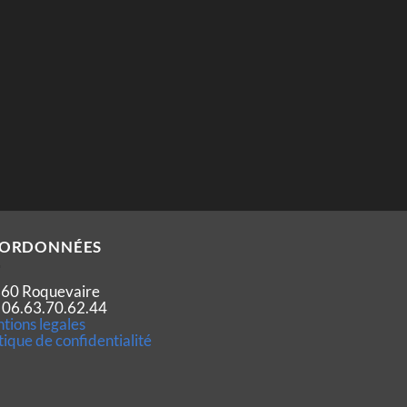
ORDONNÉES
60 Roquevaire
 : 06.63.70.62.44
tions legales
tique de confidentialité