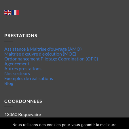
PRESTATIONS
Assistance à Maîtrise d'ouvrage (AMO)
Maîtrise d’œuvre d'exécution (MOE)
Ordonnancement Pilotage Coordination (OPC)
Agencement
Autres prestations
Nos secteurs
Exemples de réalisations
Blog
COORDONNÉES
13360 Roquevaire
Tel : 06.63.70.62.44
Mentions legales
Nous utilisons des cookies pour vous garantir la meilleure
Politique de confidentialité