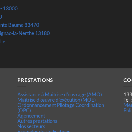
le 13000
0
Sainte Baume 83470
Gignac-la-Nerthe 13180
lle
PRESTATIONS
CO
Assistance à Maîtrise d'ouvrage (AMO)
133
Maîtrise d’œuvre d'exécution (MOE)
Tel
Ordonnancement Pilotage Coordination
Men
(OPC)
Poli
Agencement
Autres prestations
Nos secteurs
Exemples de réalisations