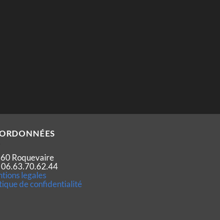
ORDONNÉES
60 Roquevaire
 : 06.63.70.62.44
tions legales
tique de confidentialité