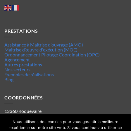
PRESTATIONS
Assistance à Maîtrise d'ouvrage (AMO)
Maîtrise d’œuvre d'exécution (MOE)
Ordonnancement Pilotage Coordination (OPC)
Agencement
Autres prestations
Nos secteurs
Exemples de réalisations
Blog
COORDONNÉES
13360 Roquevaire
Tel : 06.63.70.62.44
Mentions legales
Nous utilisons des cookies pour vous garantir la meilleure
Politique de confidentialité
expérience sur notre site web. Si vous continuez à utiliser ce