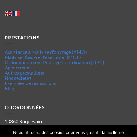
PRESTATIONS
Assistance à Maîtrise d'ouvrage (AMO)
Maîtrise d’œuvre d'exécution (MOE)
Ordonnancement Pilotage Coordination (OPC)
Agencement
Autres prestations
Nos secteurs
Exemples de réalisations
Blog
COORDONNÉES
13360 Roquevaire
Tel : 06.63.70.62.44
Mentions legales
Nous utilisons des cookies pour vous garantir la meilleure
Politique de confidentialité